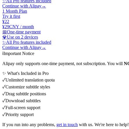
✨
All Pro features included
Continue with Alipay
→
1 Month Plan
Try it first
¥22
¥29
CNY / month
📅
One-time payment
💎
Use on 2 devices
✨
All Pro features included
Continue with Alipay
→
ℹ️
Important Notice
Alipay only supports one-time payment, not subscription. You will
N
✨ What's Included in Pro
✓
Unlimited translation quota
✓
Customize subtitle styles
✓
Drag subtitle positions
✓
Download subtitles
✓
Full-screen support
✓
Priority support
If you run into any problems,
get in touch
with us. We're here to help